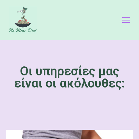
No More Diet
Διατροφολόγος Ειρήνη Γάλλου
Οι υπηρεσίες μας
είναι οι ακόλουθες: