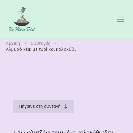
No More Diet
Διατροφολόγος Ειρήνη Γάλλου
Αρχική
Συνταγές
Αλμυρό κέικ με τυρί και κολοκύθι
Πήγαινε στη συνταγή
1 1/2 φλυτζάνι τριμμένο κολοκύθι (δεν