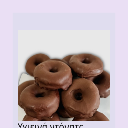
Υγιεινά ντόνατς