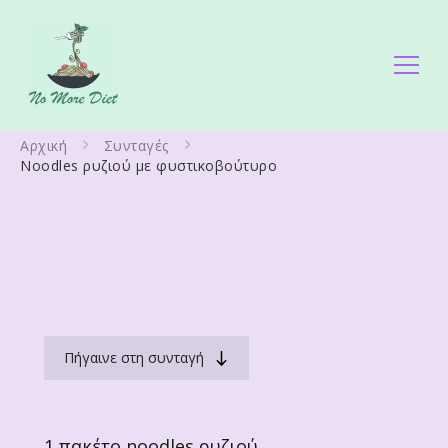
No More Diet
Διατροφολόγος Ειρήνη Γάλλου
Αρχική
Συνταγές
Noodles ρυζιού με φυστικοβούτυρο
Πήγαινε στη συνταγή
1 πακέτο noodles ρυζιού