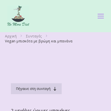
No More Diet
Διατροφολόγος Ειρήνη Γάλλου
Αρχική
Συνταγές
Vegan μπισκότα με βρώμη και μπανάνα
Πήγαινε στη συνταγή
2 μεγάλες ώριμες μπανάνες