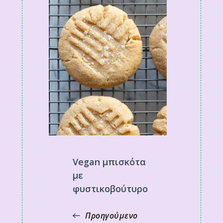
Vegan μπισκότα
με
φυστικοβούτυρο
Προηγούμενο