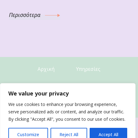
Περισσότερα
Αρχική
Υπηρεσίες
Υπολογίστε
Συνταγές
We value your privacy
We use cookies to enhance your browsing experience,
Άρθρα
Επικοινωνία
serve personalized ads or content, and analyze our traffic.
By clicking "Accept All", you consent to our use of cookies.
Όροι Χρήσης
-
Πολιτική Απορρήτου
Customize
Reject All
Accept All
© 2023 Nomorediet.gr - With ♥ by
E-GROWTH