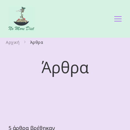
No More Diet
Διατροφολόγος Ειρήνη Γάλλου
Αρχική
Άρθρα
Άρθρα
5
άρθρα βρέθηκαν