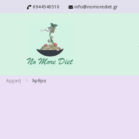
6944540510
info@nomorediet.gr
No More Diet
Διατροφολόγος Ειρήνη Γά
Αρχική
Άρθρα