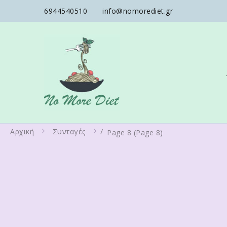
6944540510
info@nomorediet.gr
No More Diet
Διατροφολόγος Ειρήνη Γά
Αρχική
Συνταγές
/
Page 8
(Page 8)