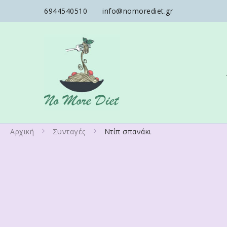
6944540510
info@nomorediet.gr
No More Diet
Διατροφολόγος Ειρήνη Γά
Αρχική
Συνταγές
Ντίπ σπανάκι