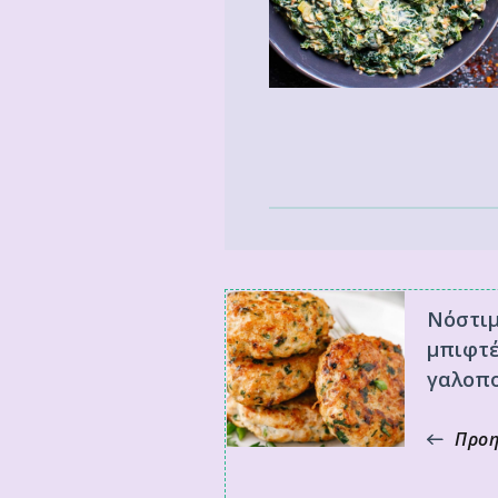
Νόστι
μπιφτέ
γαλοπ
Προη