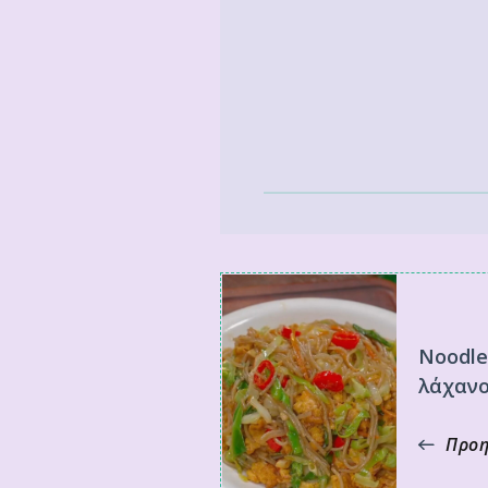
Noodle
λάχανο
Προη