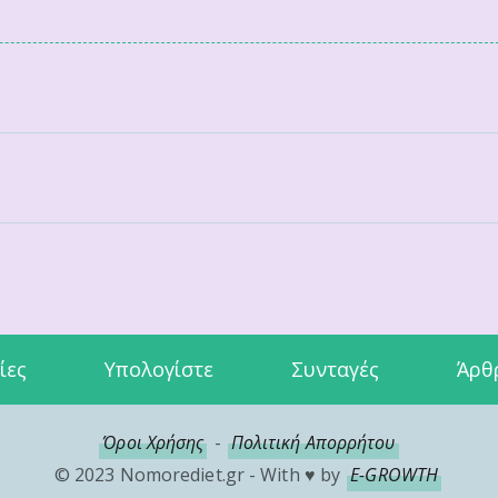
ίες
Υπολογίστε
Συνταγές
Άρθ
Όροι Χρήσης
-
Πολιτική Απορρήτου
© 2023 Nomorediet.gr - With ♥ by
E-GROWTH