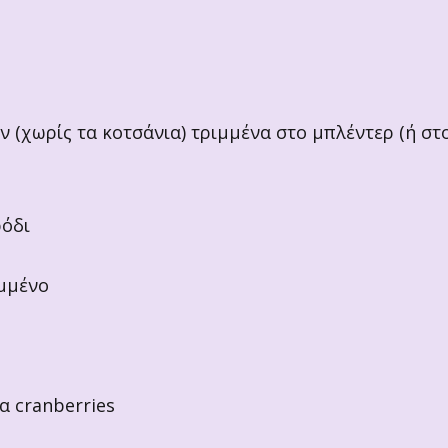
ν (χωρίς τα κοτσάνια) τριμμένα στο μπλέντερ (ή στ
ρόδι
ομμένο
α cranberries