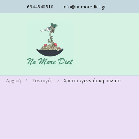
6944540510
info@nomorediet.gr
No More Diet
Διατροφολόγος Ειρήνη Γά
Αρχική
Συνταγές
Χριστουγεννιάτικη σαλάτα