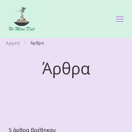
No More Diet
Διατροφολόγος Ειρήνη Γάλλου
Αρχική
Άρθρα
Άρθρα
5
άρθρα βρέθηκαν