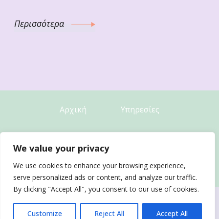
Περισσότερα
Αρχική
Υπηρεσίες
Υπολογίστε
Συνταγές
We value your privacy
We use cookies to enhance your browsing experience,
Άρθρα
Επικοινωνία
serve personalized ads or content, and analyze our traffic.
By clicking "Accept All", you consent to our use of cookies.
Όροι Χρήσης
-
Πολιτική Απορρήτου
Customize
Reject All
Accept All
© 2023 Nomorediet.gr - With ♥ by
E-GROWTH