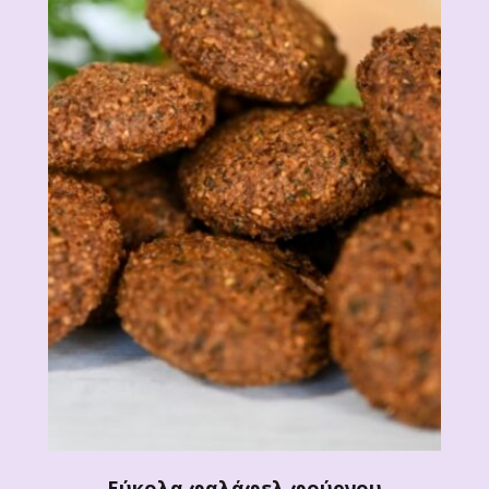
Εύκολα φαλάφελ φούρνου